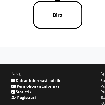
Navigasi
Ap
Daftar Informasi publik
Sa
Permohonan Informasi
P
Statistik
P
Registrasi
Ba
K