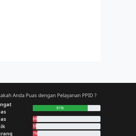
akah Anda Puas dengan Pelayanan PPID ?
ngat
81%
uas
uas
6%
ik
5%
urang
7%