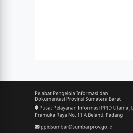
Pejabat Pengelola Informasi dan
Dokumentasi Provinsi Sumatera Barat
Pusat Pelayanan Informasi PPID Utama Jl.
Pramuka Raya No. 11 A Belanti, Padang
ppidsumbar@sumbarprov.go.id