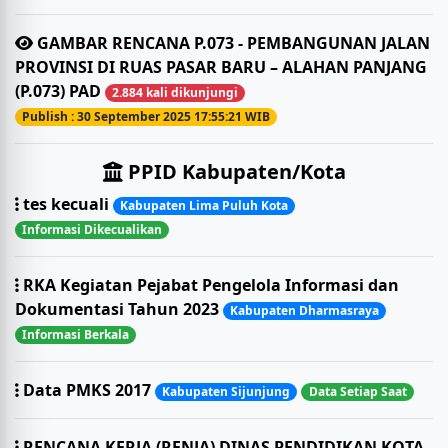
GAMBAR RENCANA P.073 - PEMBANGUNAN JALAN
PROVINSI DI RUAS PASAR BARU – ALAHAN PANJANG
(P.073) PAD
2.884 kali dikunjungi
Publish : 30 September 2025 17:55:21 WIB
PPID Kabupaten/Kota
tes kecuali
Kabupaten Lima Puluh Kota
Informasi Dikecualikan
RKA Kegiatan Pejabat Pengelola Informasi dan
Dokumentasi Tahun 2023
Kabupaten Dharmasraya
Informasi Berkala
Data PMKS 2017
Kabupaten Sijunjung
Data Setiap Saat
RENCANA KERJA (RENJA) DINAS PENDIDIKAN KOTA