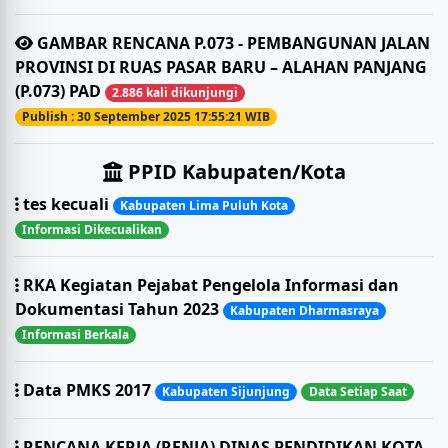
GAMBAR RENCANA P.073 - PEMBANGUNAN JALAN
PROVINSI DI RUAS PASAR BARU – ALAHAN PANJANG
(P.073) PAD
2.886 kali dikunjungi
Publish : 30 September 2025 17:55:21 WIB
PPID Kabupaten/Kota
tes kecuali
Kabupaten Lima Puluh Kota
Informasi Dikecualikan
RKA Kegiatan Pejabat Pengelola Informasi dan
Dokumentasi Tahun 2023
Kabupaten Dharmasraya
Informasi Berkala
Data PMKS 2017
Kabupaten Sijunjung
Data Setiap Saat
RENCANA KERJA (RENJA) DINAS PENDIDIKAN KOTA